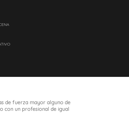
CENA
ATIVO
sas de fuerza mayor alguno de
 con un profesional de igual