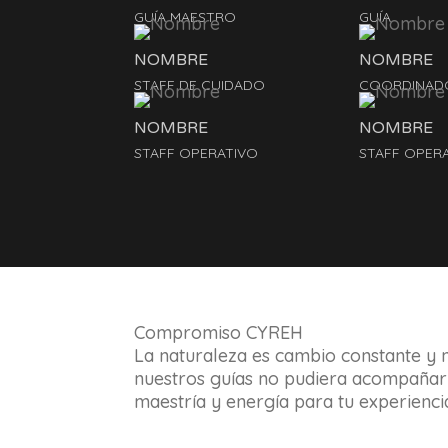
GUÍA MAESTRO
GUÍA
NOMBRE
NOMBRE
STAFF DE CUIDADO
COORDINAD
NOMBRE
NOMBRE
STAFF OPERATIVO
STAFF OPER
Compromiso CYREH
La naturaleza es cambio constante y 
nuestros guías no pudiera acompañarn
maestría y energía para tu experienci