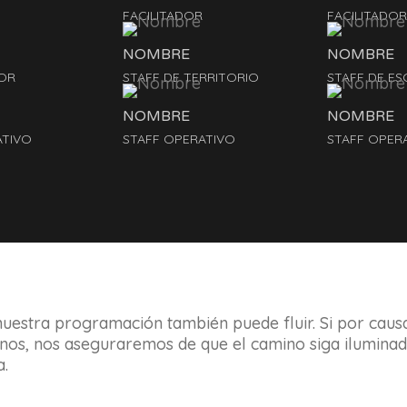
FACILITADOR
FACILITADOR
NOMBRE
NOMBRE
OR
STAFF DE TERRITORIO
STAFF DE ES
NOMBRE
NOMBRE
ATIVO
STAFF OPERATIVO
STAFF OPER
nuestra programación también puede fluir. Si por cau
os, nos aseguraremos de que el camino siga iluminado
a.