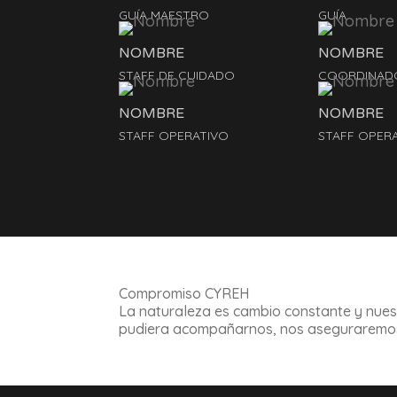
GUÍA MAESTRO
GUÍA
NOMBRE
NOMBRE
STAFF DE CUIDADO
COORDINAD
NOMBRE
NOMBRE
STAFF OPERATIVO
STAFF OPER
Compromiso CYREH
La naturaleza es cambio constante y nues
pudiera acompañarnos, nos aseguraremos d