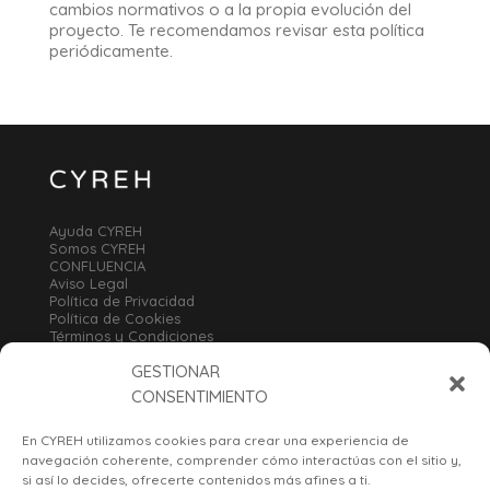
cambios normativos o a la propia evolución del
proyecto. Te recomendamos revisar esta política
periódicamente.
Ayuda CYREH
Somos CYREH
CONFLUENCIA
Aviso Legal
Política de Privacidad
Política de Cookies
Términos y Condiciones
Política de Envío
GESTIONAR
Política de Devolución
Código de Transparencia
CONSENTIMIENTO
Portal CYREH
CYREH Media
En CYREH utilizamos cookies para crear una experiencia de
navegación coherente, comprender cómo interactúas con el sitio y,
Cuando lo nuevo encuentra su
si así lo decides, ofrecerte contenidos más afines a ti.